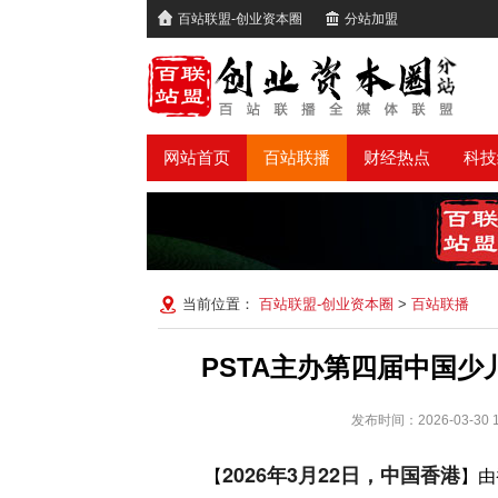
百站联盟-创业资本圈
分站加盟
网站首页
百站联播
财经热点
科技
当前位置：
百站联盟-创业资本圈
>
百站联播
PSTA主办第四届中国
发布时间：2026-03-3
2026年3月22日，中国香港
【
】由