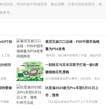
资讯信息，所渉内容不构成投资、建议消费。文章内容如有疑问，请
者参考。
tGPT的
索尼互娱江口达雄：PS5中国市场销
量为PS4发售
，人工智
“两年前，我们将PS5带到了中国，现在PS5
索尼互娱江口达
在中国大陆市场的销量...
成分的功
一刻轻豆与豆本豆联手打造一款0蔗
雄：PS5中国市场
销量为PS4发售
糖植物豆乳雪糕
…全网
近日植物基食品界大事件！4月10日，专注
一刻轻豆与豆本
植物豆乳雪糕的生活方式品...
期待要做
比亚迪2023款元Pro车型5月31日上
豆联手打造一款0
蔗糖植物豆乳雪
市，预售
糕
丽中国建
，2023款比亚迪元Pro已于上个月开启预
比亚迪2023款元
售，共3款车型，预售区...