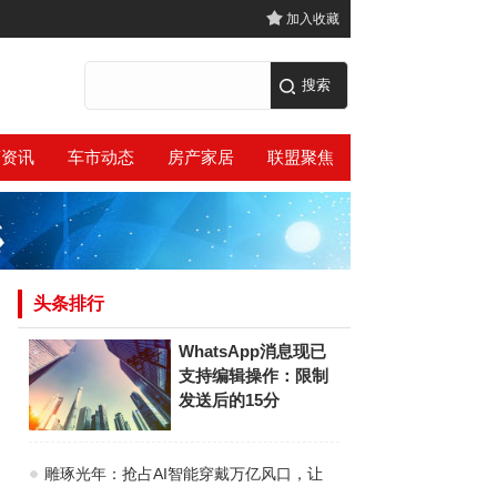
加入收藏
商资讯
车市动态
房产家居
联盟聚焦
头条排行
WhatsApp消息现已
支持编辑操作：限制
发送后的15分
雕琢光年：抢占AI智能穿戴万亿风口，让