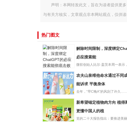
声明：本网转发此文，旨在为读者提供更多
与有关方核实，文章观点非本网站观点，仅供读
热门图文
解除时间限制，深度绑定Cha
必应搜索能
微软创始人比尔·盖茨本周一表示
能有可能彻底颠覆谷歌和亚马...
农夫山泉维他命水通过不同
解除时间限制，
深度绑定
能诉求 平衡身体
ChatGPT的必应
去年，“早C晚A”的风刮了许久…
搜索能
农夫山泉维他命
的“颜究生”们紧跟潮流，抓...
新希望锚定植物肉方向 植得
水通过不同成分
的功能诉求 平衡
更懂中国人的植
身体
党的二十大报告指出：要推进美
新希望锚定植物
设，坚持山水林田湖草沙一体化...