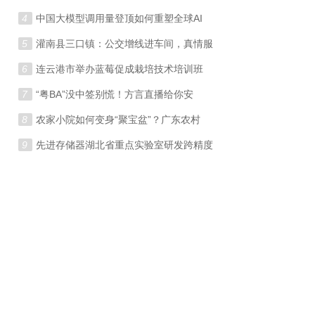
4
中国大模型调用量登顶如何重塑全球AI
5
灌南县三口镇：公交增线进车间，真情服
6
连云港市举办蓝莓促成栽培技术培训班
7
“粤BA”没中签别慌！方言直播给你安
8
农家小院如何变身“聚宝盆”？广东农村
9
先进存储器湖北省重点实验室研发跨精度