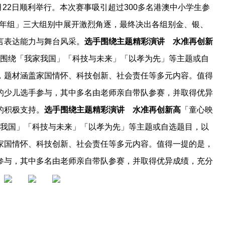
月22日顺利举行。本次赛事吸引超过300多名港澳中小学生参
少年组」三大组别中展开激烈角逐，最终决出各组别金、银、
言表达能力与舞台风采。
选手围绕主题精彩演讲 水准再创新
别围绕「我家我国」「科技与未来」「以孝为先」等主题或自
，题材涵盖家国情怀、科技创新、社会责任等多元内容。值得
的少儿选手参与，其中多名由老师亲自带队参赛，并取得优异
的积极支持。
选手围绕主题精彩演讲 水准再创新高
「童心映
家我国」「科技与未来」「以孝为先」等主题或自选题目，以
家国情怀、科技创新、社会责任等多元内容。值得一提的是，
参与，其中多名由老师亲自带队参赛，并取得优异成绩，充分
。